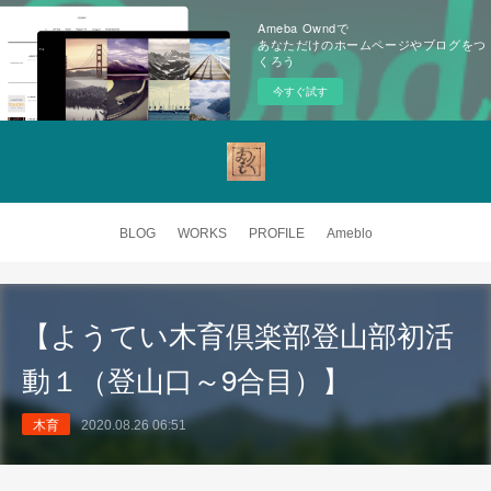
Ameba Owndで
あなただけのホームページやブログをつ
くろう
今すぐ試す
BLOG
WORKS
PROFILE
Ameblo
【ようてい木育倶楽部登山部初活
動１（登山口～9合目）】
木育
2020.08.26 06:51