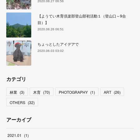
2020.08.27 06:56
【ようてい木育倶楽部登山部初活動１（登山口～9合
目）】
2020.08.26 06:51
ちょっとしたアイデアで
2020.06.03 03:02
カテゴリ
林業
(
3
)
木育
(
70
)
PHOTOGRAPHY
(
1
)
ART
(
26
)
OTHERS
(
32
)
アーカイブ
2021
.
01
(
1
)