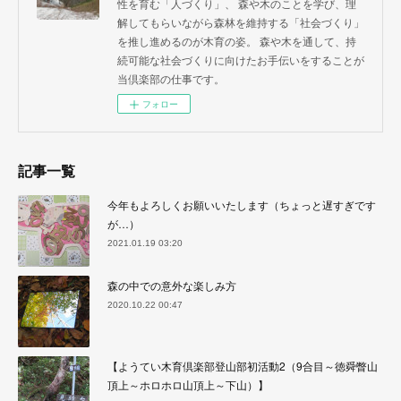
性を育む「人づくり」、 森や木のことを学び、理
解してもらいながら森林を維持する「社会づくり」
を推し進めるのが木育の姿。 森や木を通して、持
続可能な社会づくりに向けたお手伝いをすることが
当倶楽部の仕事です。
フォロー
記事一覧
今年もよろしくお願いいたします（ちょっと遅すぎです
が…）
2021.01.19 03:20
森の中での意外な楽しみ方
2020.10.22 00:47
【ようてい木育倶楽部登山部初活動2（9合目～徳舜瞥山
頂上～ホロホロ山頂上～下山）】