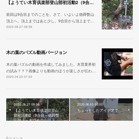
【ようてい木育倶楽部登山部初活動2（9合目～徳舜瞥山頂上～ホロホロ山頂上～下山）】
前回は9合目までのことを。さて、いよいよ徳舜瞥山
頂上へ。頂上まではあと少し。9合目から頂上まで…
2020.08.27 06:56
木の葉のパズル動画バージョン
木の葉パズルの動画を作成してみました。木育業界初
の試み？？？画像よりも動画のほうが楽しさが伝わ…
2020.04.23 07:03
2020.08.27 06:56
2020.06.03 03:02
【ようてい木育倶楽部登山
ちょっとしたアイデアで
部初活動2（9合目～徳舜瞥
山頂上～ホロホロ山頂上…
0
コメント