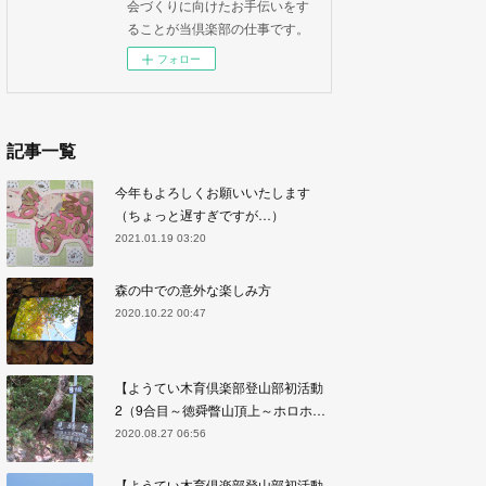
会づくりに向けたお手伝いをす
ることが当倶楽部の仕事です。
フォロー
記事一覧
今年もよろしくお願いいたします
（ちょっと遅すぎですが…）
2021.01.19 03:20
森の中での意外な楽しみ方
2020.10.22 00:47
【ようてい木育倶楽部登山部初活動
2（9合目～徳舜瞥山頂上～ホロホ…
2020.08.27 06:56
【ようてい木育倶楽部登山部初活動