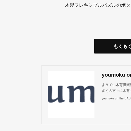
木製フレキシブルパズルのボタン
もくも
youmoku o
ようてい木育倶楽
多くの方々に木育
youmoku on the BA