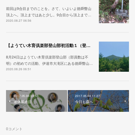
前回は9合目までのことを。さて、いよいよ徳舜瞥山
頂上へ。頂上まではあと少し。9合目から頂上まで…
2020.08.27 06:56
【ようてい木育倶楽部登山部初活動１（登山口～9合目）】
8月24日はようてい木育倶楽部登山部（部員数は不
明）の初めての活動、伊達市大滝区にある徳舜瞥山…
2020.08.26 06:51
2017.05.06 23:50
2017.05.04 11:27
連休最終日
今日も森へ
0
コメント