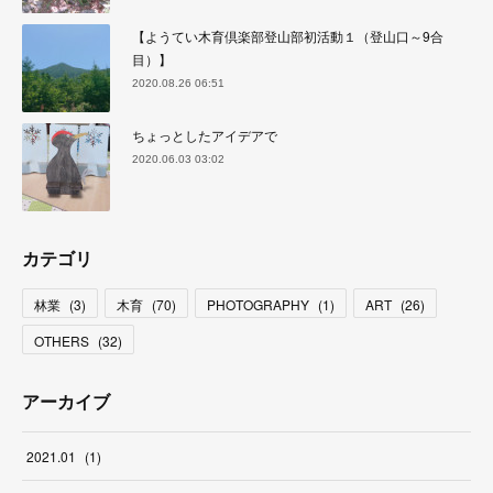
【ようてい木育倶楽部登山部初活動１（登山口～9合
目）】
2020.08.26 06:51
ちょっとしたアイデアで
2020.06.03 03:02
カテゴリ
林業
(
3
)
木育
(
70
)
PHOTOGRAPHY
(
1
)
ART
(
26
)
OTHERS
(
32
)
アーカイブ
2021
.
01
(
1
)