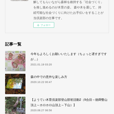
解してもらいながら森林を維持する「社会づくり」
を推し進めるのが木育の姿。 森や木を通して、持
続可能な社会づくりに向けたお手伝いをすることが
当倶楽部の仕事です。
フォロー
記事一覧
今年もよろしくお願いいたします（ちょっと遅すぎです
が…）
2021.01.19 03:20
森の中での意外な楽しみ方
2020.10.22 00:47
【ようてい木育倶楽部登山部初活動2（9合目～徳舜瞥山
頂上～ホロホロ山頂上～下山）】
2020.08.27 06:56