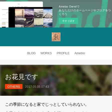
Ameba Owndで
あなただけのホームページやブログをつ
くろう
今すぐ試す
BLOG
WORKS
PROFILE
Ameblo
お花見です
OTHERS
2017.05.05 07:43
この季節になると家でじっとしていられない。