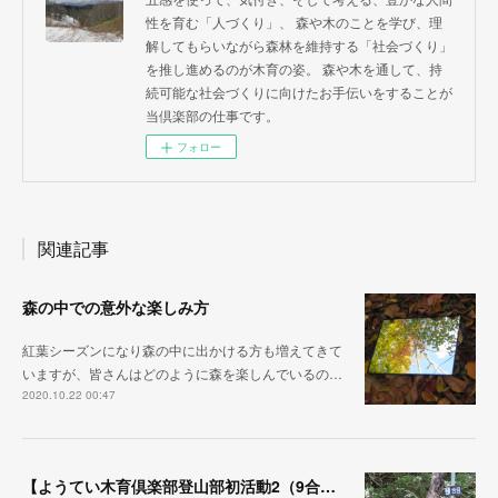
性を育む「人づくり」、 森や木のことを学び、理
解してもらいながら森林を維持する「社会づくり」
を推し進めるのが木育の姿。 森や木を通して、持
続可能な社会づくりに向けたお手伝いをすることが
当倶楽部の仕事です。
フォロー
関連記事
森の中での意外な楽しみ方
紅葉シーズンになり森の中に出かける方も増えてきて
いますが、皆さんはどのように森を楽しんでいるの…
2020.10.22 00:47
【ようてい木育倶楽部登山部初活動2（9合目～徳舜瞥山頂上～ホロホロ山頂上～下山）】