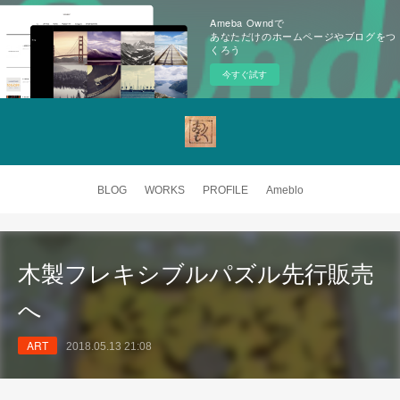
Ameba Owndで
あなただけのホームページやブログをつ
くろう
今すぐ試す
BLOG
WORKS
PROFILE
Ameblo
木製フレキシブルパズル先行販売
へ
ART
2018.05.13 21:08