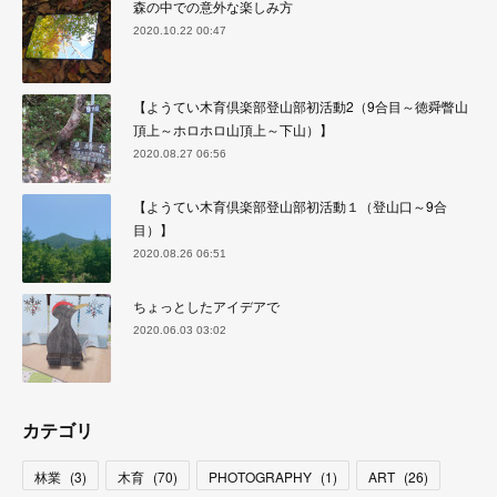
森の中での意外な楽しみ方
2020.10.22 00:47
【ようてい木育倶楽部登山部初活動2（9合目～徳舜瞥山
頂上～ホロホロ山頂上～下山）】
2020.08.27 06:56
【ようてい木育倶楽部登山部初活動１（登山口～9合
目）】
2020.08.26 06:51
ちょっとしたアイデアで
2020.06.03 03:02
カテゴリ
林業
(
3
)
木育
(
70
)
PHOTOGRAPHY
(
1
)
ART
(
26
)