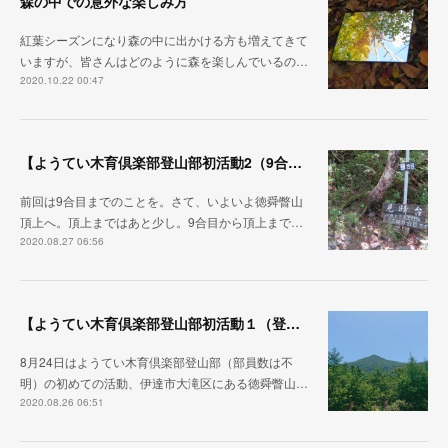
森の中での意外な楽しみ方
紅葉シーズンになり森の中に出かける方も増えてきて
いますが、皆さんはどのように森を楽しんでいるの…
2020.10.22 00:47
【ようてい木育倶楽部登山部初活動2（9合目～徳舜瞥山頂上～ホロホロ山頂上～下山）】
前回は9合目までのことを。さて、いよいよ徳舜瞥山
頂上へ。頂上まではあと少し。9合目から頂上まで…
2020.08.27 06:56
【ようてい木育倶楽部登山部初活動１（登山口～9合目）】
8月24日はようてい木育倶楽部登山部（部員数は不
明）の初めての活動、伊達市大滝区にある徳舜瞥山…
2020.08.26 06:51