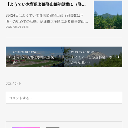
【ようてい木育倶楽部登山部初活動１（登山口～9合目）】
8月24日はようてい木育倶楽部登山部（部員数は不
明）の初めての活動、伊達市大滝区にある徳舜瞥山…
2020.08.26 06:51
2019.08.18 01:57
2019.05.26 03:01
ようてい木育倶楽部の夏休
もくもぐサロン屋外編（春
み
から初夏へ）
0
コメント