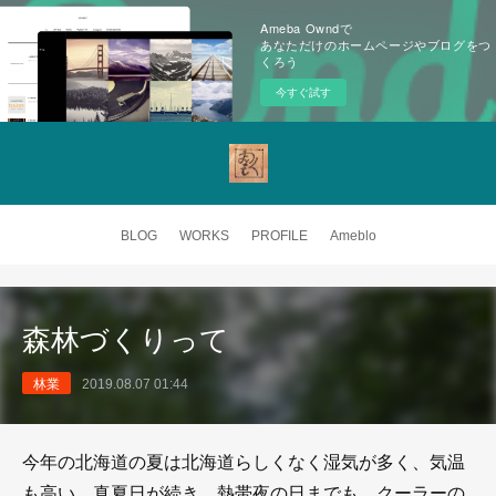
Ameba Owndで
あなただけのホームページやブログをつ
くろう
今すぐ試す
BLOG
WORKS
PROFILE
Ameblo
森林づくりって
林業
2019.08.07 01:44
今年の北海道の夏は北海道らしくなく湿気が多く、気温
も高い。真夏日が続き、熱帯夜の日までも。クーラーの