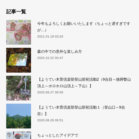
記事一覧
今年もよろしくお願いいたします（ちょっと遅すぎです
が…）
2021.01.19 03:20
森の中での意外な楽しみ方
2020.10.22 00:47
【ようてい木育倶楽部登山部初活動2（9合目～徳舜瞥山
頂上～ホロホロ山頂上～下山）】
2020.08.27 06:56
【ようてい木育倶楽部登山部初活動１（登山口～9合
目）】
2020.08.26 06:51
ちょっとしたアイデアで