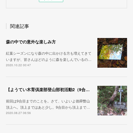
関連記事
森の中での意外な楽しみ方
紅葉シーズンになり森の中に出かける方も増えてきて
いますが、皆さんはどのように森を楽しんでいるの…
2020.10.22 00:47
【ようてい木育倶楽部登山部初活動2（9合目～徳舜瞥山頂上～ホロホロ山頂上～下山）】
前回は9合目までのことを。さて、いよいよ徳舜瞥山
頂上へ。頂上まではあと少し。9合目から頂上まで…
2020.08.27 06:56