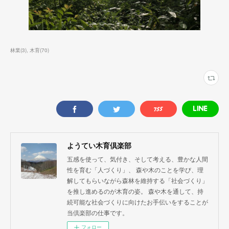
林業
(
3
)
木育
(
70
)
ようてい木育倶楽部
五感を使って、気付き、そして考える、豊かな人間
性を育む「人づくり」、 森や木のことを学び、理
解してもらいながら森林を維持する「社会づくり」
を推し進めるのが木育の姿。 森や木を通して、持
続可能な社会づくりに向けたお手伝いをすることが
当倶楽部の仕事です。
フォロー